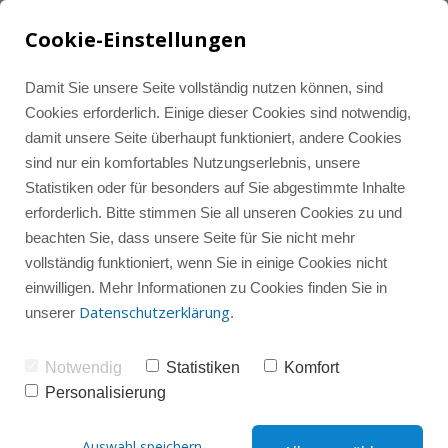
Cookie-Einstellungen
Damit Sie unsere Seite vollständig nutzen können, sind
Cookies erforderlich. Einige dieser Cookies sind notwendig,
Artikel rund um 
damit unsere Seite überhaupt funktioniert, andere Cookies
Tools und Ressourcen
Alle Beiträge
LinkedIn Marketing
sind nur ein komfortables Nutzungserlebnis, unsere
LinkedIn - Tipps für 
Statistiken oder für besonders auf Sie abgestimmte Inhalte
erforderlich. Bitte stimmen Sie all unseren Cookies zu und
mehr Struktur und 
Instagram-Wissenshub
Instagram Marketing
Instagram
beachten Sie, dass unsere Seite für Sie nicht mehr
Sichbarkeit
vollständig funktioniert, wenn Sie in einige Cookies nicht
einwilligen. Mehr Informationen zu Cookies finden Sie in
Instagram-Gruppencoaching
Instagram-Check
LinkedIn
Datenschutzerklärung
unserer
.
Alle
Instagram
LinkedIn
Notwendig
Statistiken
Komfort
Social Media
Sparring
Personalisierung
Social Media
Mindset
Auswahl speichern