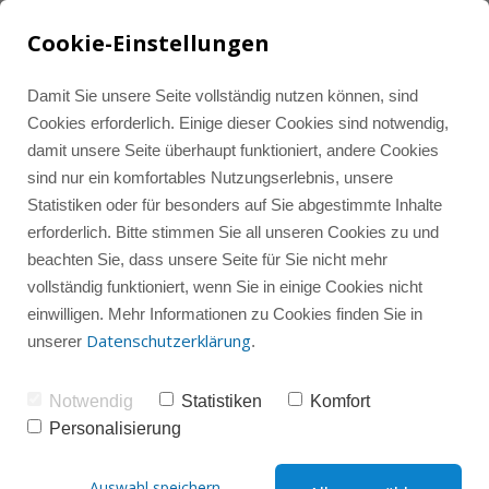
Cookie-Einstellungen
Damit Sie unsere Seite vollständig nutzen können, sind
Cookies erforderlich. Einige dieser Cookies sind notwendig,
Artikel rund um 
damit unsere Seite überhaupt funktioniert, andere Cookies
Tools und Ressourcen
Alle Beiträge
LinkedIn Marketing
sind nur ein komfortables Nutzungserlebnis, unsere
LinkedIn - Tipps für 
Statistiken oder für besonders auf Sie abgestimmte Inhalte
erforderlich. Bitte stimmen Sie all unseren Cookies zu und
mehr Struktur und 
Instagram-Wissenshub
Instagram Marketing
Instagram
beachten Sie, dass unsere Seite für Sie nicht mehr
Sichbarkeit
vollständig funktioniert, wenn Sie in einige Cookies nicht
einwilligen. Mehr Informationen zu Cookies finden Sie in
Instagram-Gruppencoaching
Instagram-Check
LinkedIn
Datenschutzerklärung
unserer
.
Alle
Instagram
LinkedIn
Notwendig
Statistiken
Komfort
Social Media
Sparring
Personalisierung
Social Media
Mindset
Auswahl speichern