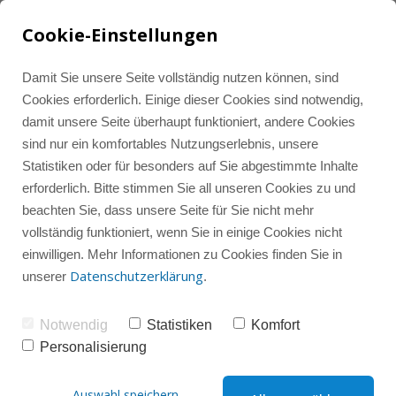
Cookie-Einstellungen
Damit Sie unsere Seite vollständig nutzen können, sind
Cookies erforderlich. Einige dieser Cookies sind notwendig,
damit unsere Seite überhaupt funktioniert, andere Cookies
Tools und Ressourcen
Alle Beiträge
LinkedIn Marketing
sind nur ein komfortables Nutzungserlebnis, unsere
Statistiken oder für besonders auf Sie abgestimmte Inhalte
erforderlich. Bitte stimmen Sie all unseren Cookies zu und
Instagram-Wissenshub
Instagram Marketing
Instagram
beachten Sie, dass unsere Seite für Sie nicht mehr
vollständig funktioniert, wenn Sie in einige Cookies nicht
einwilligen. Mehr Informationen zu Cookies finden Sie in
Instagram-Gruppencoaching
Instagram-Check
LinkedIn
Datenschutzerklärung
unserer
.
Notwendig
Statistiken
Komfort
Social Media
Sparring
Personalisierung
Takeover auf Instagram
Auswahl speichern