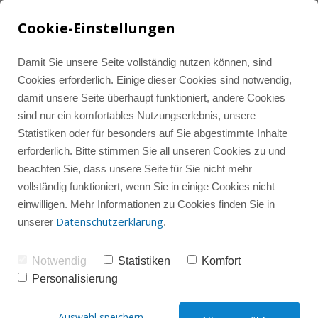
Cookie-Einstellungen
Damit Sie unsere Seite vollständig nutzen können, sind
Cookies erforderlich. Einige dieser Cookies sind notwendig,
damit unsere Seite überhaupt funktioniert, andere Cookies
sind nur ein komfortables Nutzungserlebnis, unsere
Statistiken oder für besonders auf Sie abgestimmte Inhalte
Tools und Ressourcen
Alle Beiträge
LinkedIn Marketing
erforderlich. Bitte stimmen Sie all unseren Cookies zu und
beachten Sie, dass unsere Seite für Sie nicht mehr
vollständig funktioniert, wenn Sie in einige Cookies nicht
Instagram-Wissenshub
Instagram Marketing
Instagram
einwilligen. Mehr Informationen zu Cookies finden Sie in
Datenschutzerklärung
unserer
.
Instagram-Gruppencoaching
Instagram-Check
LinkedIn
Notwendig
Statistiken
Komfort
Personalisierung
Social Media
Sparring
Auswahl speichern