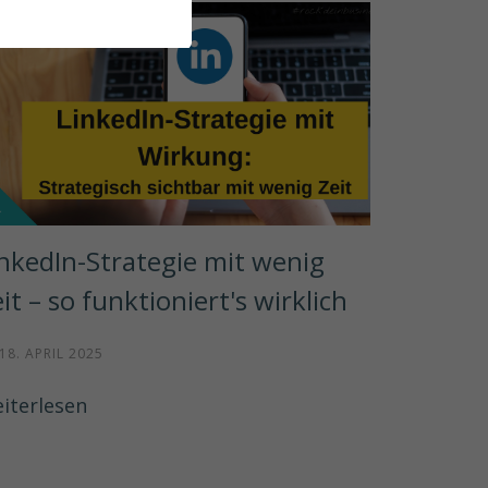
nkedIn-Strategie mit wenig 
it – so funktioniert's wirklich
18. APRIL 2025
iterlesen