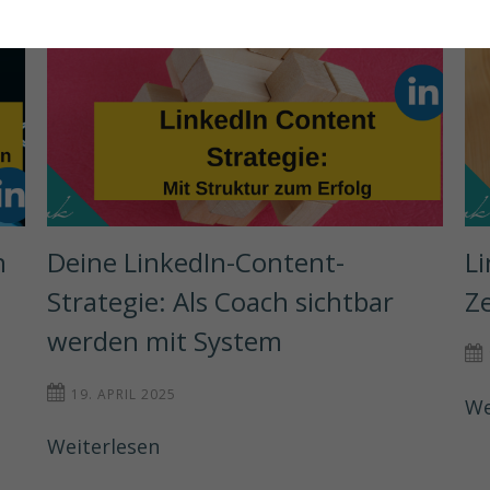
 
Deine LinkedIn-Content-
Li
Strategie: Als Coach sichtbar 
Ze
werden mit System
19. APRIL 2025
We
Weiterlesen