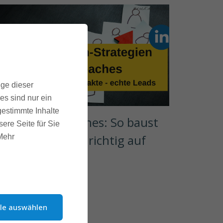
ige dieser
es sind nur ein
gestimmte Inhalte
nkedIn für Coaches: So baust 
ere Seite für Sie
u dein Netzwerk richtig auf
 Mehr
07. MAI 2025
iterlesen
lle auswählen