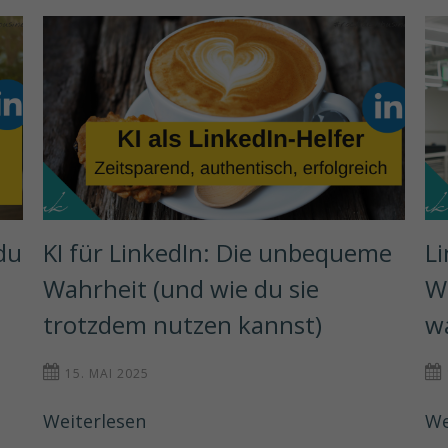
u 
KI für LinkedIn: Die unbequeme 
L
 
Wahrheit (und wie du sie 
Wa
trotzdem nutzen kannst)
w
15. MAI 2025
Weiterlesen
We