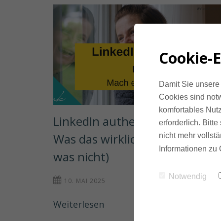
Cookie-E
Damit Sie unsere 
Cookies sind notw
komfortables Nutz
LinkedIn authentisch nutzen: 
erforderlich. Bit
Was das wirklich bedeutet (und
nicht mehr vollstä
Informationen zu 
was nicht)
Notwendig
10. MAI 2025
Weiterlesen