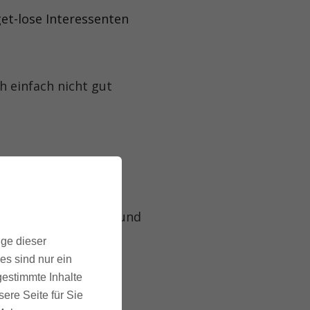
et-lose Interessenten
h einfach nicht gut
)
tform für Personaler und
ige dieser
es sind nur ein
gestimmte Inhalte
aches haben das noch
ere Seite für Sie