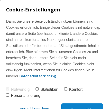
Cookie-Einstellungen
Damit Sie unsere Seite vollständig nutzen können, sind
Cookies erforderlich. Einige dieser Cookies sind notwendig,
damit unsere Seite überhaupt funktioniert, andere Cookies
Tools und Ressourcen
Alle Beiträge
LinkedIn Marketing
sind nur ein komfortables Nutzungserlebnis, unsere
Statistiken oder für besonders auf Sie abgestimmte Inhalte
erforderlich. Bitte stimmen Sie all unseren Cookies zu und
Instagram-Wissenshub
Instagram Marketing
Instagram
beachten Sie, dass unsere Seite für Sie nicht mehr
vollständig funktioniert, wenn Sie in einige Cookies nicht
einwilligen. Mehr Informationen zu Cookies finden Sie in
Instagram-Gruppencoaching
Instagram-Check
LinkedIn
Datenschutzerklärung
unserer
.
Notwendig
Statistiken
Komfort
Social Media
Sparring
Personalisierung
Videobearbeitung für 
Auswahl speichern