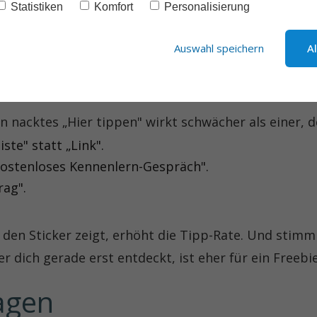
Statistiken
Komfort
Personalisierung
 und die Direktnachricht sind also kein Entweder-oder
Auswahl speichern
A
du das Meiste aus dem St
in nacktes „Hier tippen" wirkt schwächer als einer, 
iste" statt „Link".
 kostenloses Kennenlern-Gespräch".
rag".
uf den Sticker zeigt, erhöht die Tipp-Rate. Und stimm 
 dich gerade erst entdeckt, ist eher für ein Freebie
agen