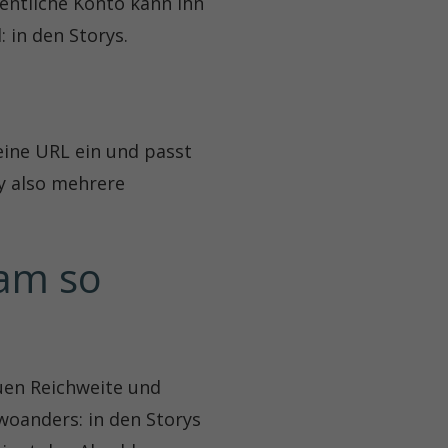
fentliche Konto kann ihn
 in den Storys.
eine URL ein und passt
ry also mehrere
am so 
en Reichweite und
woanders: in den Storys