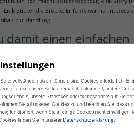
chten. Ein Reel macht dich entdeckbar, eine Story b
er Link-Sticker die Brücke: Er führt warme, interess
nhalt zur Handlung.
u damit einen einfachen 
eg
instellungen
Reels und Karussells wirst du gefunden.
 Storys zeigst du dich, gibst Tipps, stellst Fragen
Seite vollständig nutzen können, sind Cookies erforderlich. Ein
endig, damit unsere Seite überhaupt funktioniert, andere Cooki
nem hilfreichen Tipp führt der Link-Sticker zum Fr
ungserlebnis, unsere Statistiken oder für besonders auf Sie ab
um Kennenlern-Gespräch.
te stimmen Sie all unseren Cookies zu und beachten Sie, dass uns
ndig funktioniert, wenn Sie in einige Cookies nicht einwilligen.
Datenschutzerklärung
Cookies finden Sie in unserer
.
n Gespräch sogar der stärkere: Ein „Antworte mit [
ten
, und dort entstehen Verkäufe deutlich häufiger 