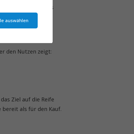
, sondern ein starkes
lle auswählen
icker?
der den Nutzen zeigt:
das Ziel auf die Reife
 bereit als für den Kauf.