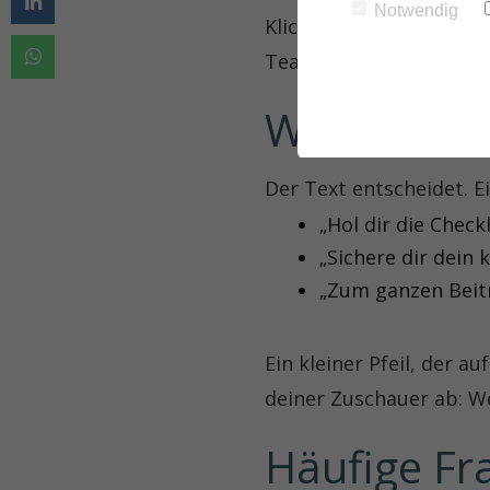
Notwendig
Klick. Der Link-Sticker
Team.
Wie holst 
Der Text entscheidet. E
„Hol dir die Checkl
„Sichere dir dein
„Zum ganzen Beit
Ein kleiner Pfeil, der a
deiner Zuschauer ab: Wer
Häufige Fr