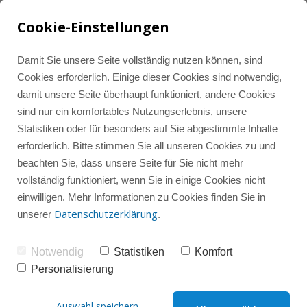
Cookie-Einstellungen
Damit Sie unsere Seite vollständig nutzen können, sind
Cookies erforderlich. Einige dieser Cookies sind notwendig,
damit unsere Seite überhaupt funktioniert, andere Cookies
Tools und Ressourcen
Alle Beiträge
LinkedIn Marketing
sind nur ein komfortables Nutzungserlebnis, unsere
Statistiken oder für besonders auf Sie abgestimmte Inhalte
erforderlich. Bitte stimmen Sie all unseren Cookies zu und
Instagram-Wissenshub
Instagram Marketing
Instagram
beachten Sie, dass unsere Seite für Sie nicht mehr
vollständig funktioniert, wenn Sie in einige Cookies nicht
einwilligen. Mehr Informationen zu Cookies finden Sie in
Instagram-Gruppencoaching
Instagram-Check
LinkedIn
Datenschutzerklärung
unserer
.
Notwendig
Statistiken
Komfort
Social Media
Sparring
Personalisierung
Instagram Story
Auswahl speichern