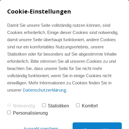
Cookie-Einstellungen
Damit Sie unsere Seite vollständig nutzen können, sind
Cookies erforderlich. Einige dieser Cookies sind notwendig,
damit unsere Seite überhaupt funktioniert, andere Cookies
Tools und Ressourcen
Alle Beiträge
LinkedIn Marketing
sind nur ein komfortables Nutzungserlebnis, unsere
Statistiken oder für besonders auf Sie abgestimmte Inhalte
erforderlich. Bitte stimmen Sie all unseren Cookies zu und
Instagram-Wissenshub
Instagram Marketing
Instagram
beachten Sie, dass unsere Seite für Sie nicht mehr
vollständig funktioniert, wenn Sie in einige Cookies nicht
einwilligen. Mehr Informationen zu Cookies finden Sie in
Instagram-Gruppencoaching
Instagram-Check
LinkedIn
Datenschutzerklärung
unserer
.
Notwendig
Statistiken
Komfort
Social Media
Sparring
Personalisierung
Warum Challenges dich 
Auswahl speichern