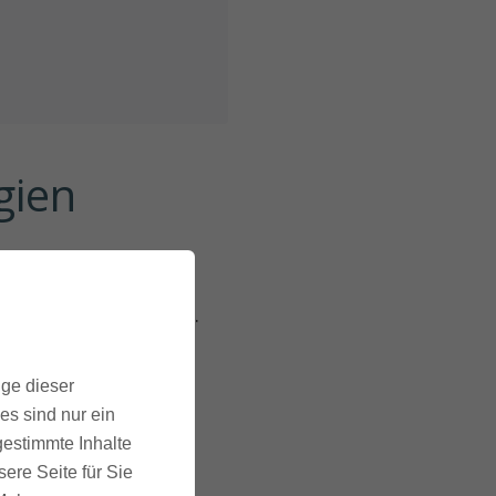
ien 
 aus dem Weg räumen.
ige dieser
es sind nur ein
gestimmte Inhalte
festyle-Influencer mit
ere Seite für Sie