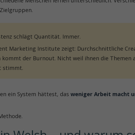
schiedene Menschen lernen unterschiedlich. Versch
 Zielgruppen.
tenz schlägt Quantität. Immer.
ent Marketing Institute zeigt: Durchschnittliche Cre
 kommt der Burnout. Nicht weil ihnen die Themen 
t stimmt.
en ein System hättest, das
weniger Arbeit macht u
 Methode.
tin Welsh – und warum so