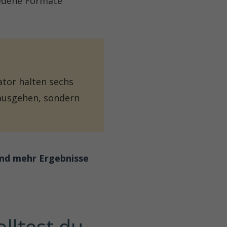
iedene Formate
ator halten sechs
ausgehen, sondern
nd mehr Ergebnisse
lltest du 