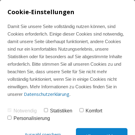
Cookie-Einstellungen
Damit Sie unsere Seite vollständig nutzen können, sind
Cookies erforderlich. Einige dieser Cookies sind notwendig,
damit unsere Seite überhaupt funktioniert, andere Cookies
Tools und Ressourcen
Alle Beiträge
LinkedIn Marketing
sind nur ein komfortables Nutzungserlebnis, unsere
Statistiken oder für besonders auf Sie abgestimmte Inhalte
erforderlich. Bitte stimmen Sie all unseren Cookies zu und
Instagram-Wissenshub
Instagram Marketing
Instagram
beachten Sie, dass unsere Seite für Sie nicht mehr
vollständig funktioniert, wenn Sie in einige Cookies nicht
einwilligen. Mehr Informationen zu Cookies finden Sie in
Instagram-Gruppencoaching
Instagram-Check
LinkedIn
Datenschutzerklärung
unserer
.
Notwendig
Statistiken
Komfort
Social Media
Sparring
Personalisierung
Test-Reels (Trial Reels) 
Auswahl speichern