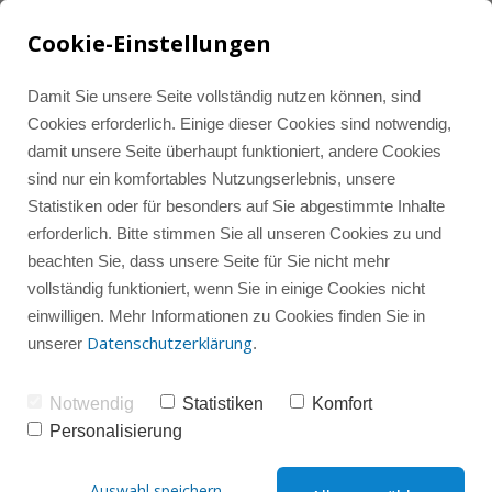
Cookie-Einstellungen
Damit Sie unsere Seite vollständig nutzen können, sind
Cookies erforderlich. Einige dieser Cookies sind notwendig,
damit unsere Seite überhaupt funktioniert, andere Cookies
Tools und Ressourcen
Alle Beiträge
LinkedIn Marketing
sind nur ein komfortables Nutzungserlebnis, unsere
Statistiken oder für besonders auf Sie abgestimmte Inhalte
erforderlich. Bitte stimmen Sie all unseren Cookies zu und
Instagram-Wissenshub
Instagram Marketing
Instagram
beachten Sie, dass unsere Seite für Sie nicht mehr
vollständig funktioniert, wenn Sie in einige Cookies nicht
einwilligen. Mehr Informationen zu Cookies finden Sie in
Instagram-Gruppencoaching
Instagram-Check
LinkedIn
Datenschutzerklärung
unserer
.
Notwendig
Statistiken
Komfort
Social Media
Sparring
Personalisierung
Instagram Notes 
Auswahl speichern