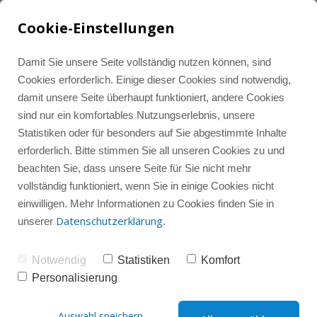
Cookie-Einstellungen
Damit Sie unsere Seite vollständig nutzen können, sind
Cookies erforderlich. Einige dieser Cookies sind notwendig,
damit unsere Seite überhaupt funktioniert, andere Cookies
Tools und Ressourcen
Alle Beiträge
LinkedIn Marketing
sind nur ein komfortables Nutzungserlebnis, unsere
Statistiken oder für besonders auf Sie abgestimmte Inhalte
erforderlich. Bitte stimmen Sie all unseren Cookies zu und
Instagram-Wissenshub
Instagram Marketing
Instagram
beachten Sie, dass unsere Seite für Sie nicht mehr
vollständig funktioniert, wenn Sie in einige Cookies nicht
einwilligen. Mehr Informationen zu Cookies finden Sie in
Instagram-Gruppencoaching
Instagram-Check
LinkedIn
Datenschutzerklärung
unserer
.
Notwendig
Statistiken
Komfort
Social Media
Sparring
Personalisierung
Deine LinkedIn-Content-
Auswahl speichern